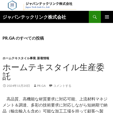
検
ジャパンテックリンク株式会社
索
コ
メインメ
ン
ニュー
テ
ン
PR.GA のすべての投稿
ツ
へ
ス
キ
ホームテキスタイル事業
,
新着情報
ッ
ホームテキスタイル生産委
プ
託
2024年11月20日
PR.GA
コメントする
高品質、高機能な材質要求に対応可能、上流材料マネジ
メント＆調達、多彩の技術要求に対応しながら短納期で納
品（輸出輸入も含め）可能な加工工場を持って顧客へ製