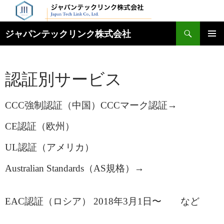
検
ジャパンテックリンク株式会社
索
コ
メインメ
ン
ニュー
テ
認証別サービス
ン
ツ
へ
CCC強制認証（中国）
CCCマーク認証→
リスト
ス
キ
CE認証（欧州）
ッ
プ
UL認証（アメリカ）
Australian Standards（AS規格）→
（オーストラリ
ア）
EAC認証（ロシア） 2018年3月1日〜
更新
など