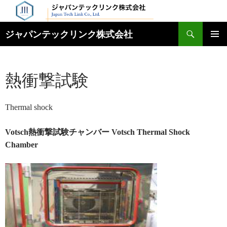
検
ジャパンテックリンク株式会社
索
コ
メインメ
ン
ニュー
テ
熱衝撃試験
ン
ツ
へ
ス
Thermal shock
キ
ッ
Votsch熱衝撃試験チャンバー Votsch
Thermal Shock
プ
Chamber