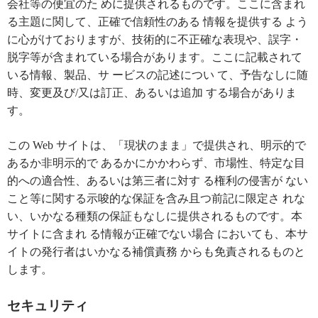
会社等の便宜のた めに提供されるものです。ここに含まれ
る主題に関して、正確で信頼性のある 情報を提供する よう
に心がけておりますが、技術的に不正確な表現や、誤字・
脱字等が含まれている場合があります。ここに記載されて
いる情報、製品、サ ービスの記述につい て、予告なしに随
時、変更及び/又は訂正、あるいは追加 する場合がありま
す。
この Web サイトは、「現状のまま」で提供され、明示的で
あるか非明示的で あるかにかかわらず、市場性、特定な目
的への適合性、あるいは第三者に対す る権利の侵害が ない
こと等に関する示唆的な保証を含み且つ前記に限定さ れな
い、いかなる種類の保証もなしに提供されるものです。本
サイトに含まれ る情報が正確でない場合 においても、本サ
イトの発行者はいかなる補償責務 からも免責されるものと
します。
セキュリティ