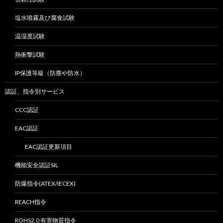
塩水噴霧及び腐食試験
温湿度試験
熱衝撃試験
IP保護等級（防塵や防水）
認証、指令別サービス
CCC認証
EAC認証
EAC認証更新項目
機能安全認証SIL
防爆指令(ATEX/IECEX)
REACH指令
ROHS2.0 有害物質指令