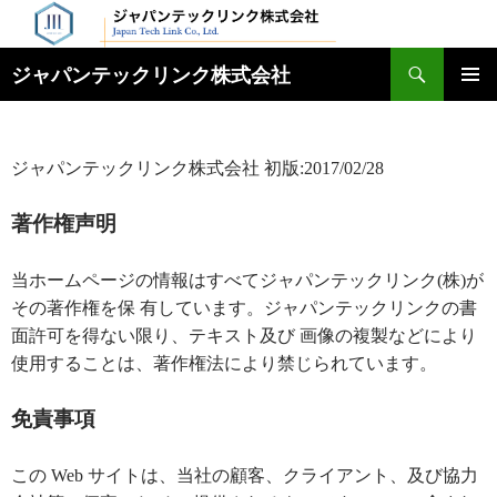
検
ジャパンテックリンク株式会社
索
コ
メインメ
ン
ニュー
テ
ン
ジャパンテックリンク株式会社 初版:2017/02/28
ツ
へ
著作権声明
ス
キ
ッ
当ホームページの情報はすべてジャパンテックリンク(株)が
プ
その著作権を保 有しています。ジャパンテックリンクの書
面許可を得ない限り、テキスト及び 画像の複製などにより
使用することは、著作権法により禁じられています。
免責事項
この Web サイトは、当社の顧客、クライアント、及び協力