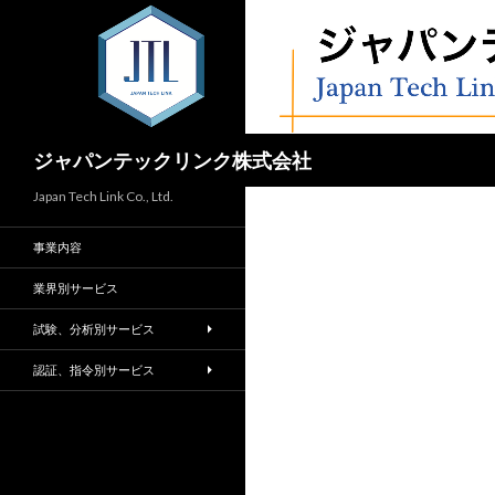
検
ジャパンテックリンク株式会社
索
Japan Tech Link Co., Ltd.
事業内容
業界別サービス
試験、分析別サービス
認証、指令別サービス