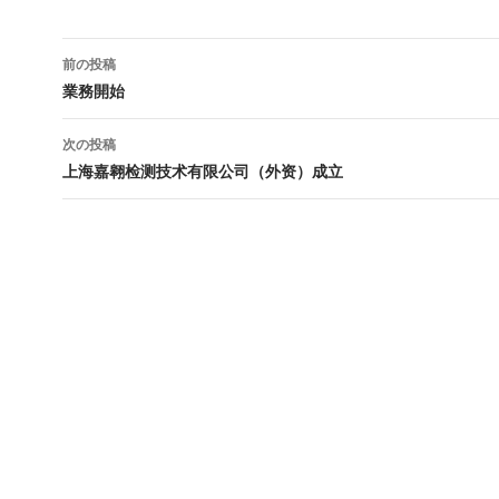
投
前の投稿
稿
業務開始
ナ
次の投稿
ビ
上海嘉翱检测技术有限公司（外资）成立
ゲ
ー
シ
ョ
ン